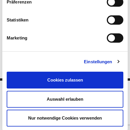
Präferenzen
Statistiken
I have read and agree with the
privacy policy
.
Marketing
*= required fields
Einstellungen
Cookies zulassen
Auswahl erlauben
Quality products Alto Adige
Contact
Legal Notice
Accessibility declaration
Site map
Cookies
Privacy
Nur notwendige Cookies verwenden
Cookie settings