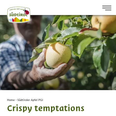
Home
•
Südtiroler Apfel PGI
Crispy temptations