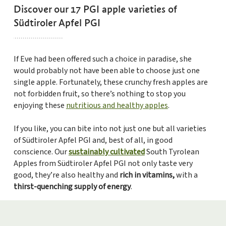
Discover our 17 PGI apple varieties of
Südtiroler Apfel PGI
If Eve had been offered such a choice in paradise, she
would probably not have been able to choose just one
single apple. Fortunately, these crunchy fresh apples are
not forbidden fruit, so there’s nothing to stop you
enjoying these
nutritious and healthy apples
.
If you like, you can bite into not just one but all varieties
of Südtiroler Apfel PGI and, best of all, in good
conscience. Our
sustainably cultivated
South Tyrolean
Apples from Südtiroler Apfel PGI not only taste very
good, they’re also healthy and
rich in vitamins,
with a
thirst-quenching supply of energy
.