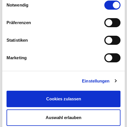
Notwendig
Präferenzen
Statistiken
Marketing
Einstellungen
CIVM49
BONITA
Cookies zulassen
TASTE ME
TASTE ME
T
Auswahl erlauben